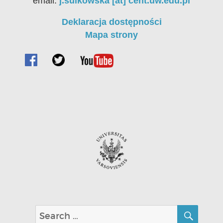
email:
j.sulkowska [at] cent.uw.edu.pl
Deklaracja dostępności
Mapa strony
SEA
Search