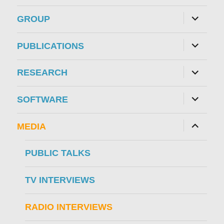
expand
GROUP
child
menu
expand
PUBLICATIONS
child
menu
expand
RESEARCH
child
menu
expand
SOFTWARE
child
menu
expand
MEDIA
child
menu
PUBLIC TALKS
TV INTERVIEWS
RADIO INTERVIEWS