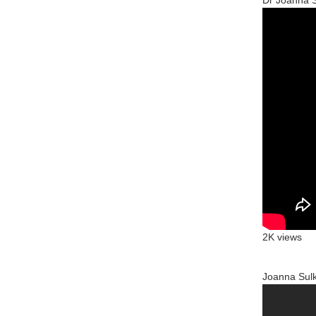
Dr Joanna 
2K views
Joanna Sulk