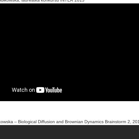
Sułkowska, laureatka konkursu INTER 2013
owska – Biological Diffusion and Brownian Dynamics Brainstorm 2, 20