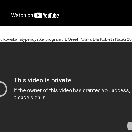
ułkowska, stypendystka programu L’Oréal Polska Dla Kobiet i Nauki 2