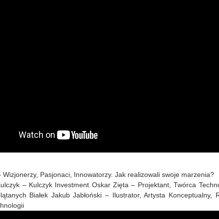
– Wizjonerzy, Pasjonaci, Innowatorzy. Jak realizowali swoje marzenia?
ulczyk – Kulczyk Investment Oskar Zięta – Projektant, Twórca Tech
lątanych Białek Jakub Jabłoński – Ilustrator, Artysta Konceptualny
hnologii