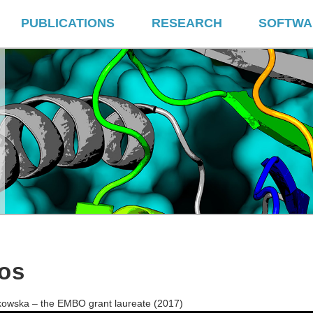
PUBLICATIONS
RESEARCH
SOFTWA
os
owska – the EMBO grant laureate (2017)